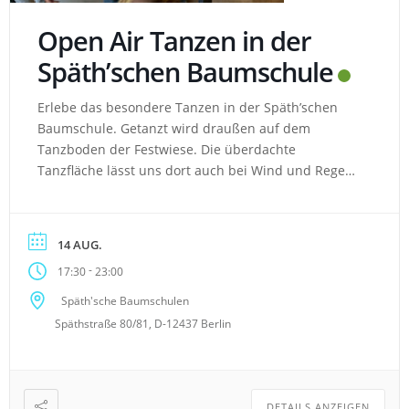
Open Air Tanzen in der
Späth’schen Baumschule
Erlebe das besondere Tanzen in der Späth’schen
Baumschule. Getanzt wird draußen auf dem
Tanzboden der Festwiese. Die überdachte
Tanzfläche lässt uns dort auch bei Wind und Regen
das Tanzbein schwingen. Je nach Jahreszeit säumen
verschiedene Blühpflanzen oder Kürbisse die
Tanzfläche. Das macht es zu einem wunderschönen
14 AUG.
Ambiente, auch zum Sitzen in den Tanzpausen. Die
-
17:30
23:00
anliegende Bar […]
Späth'sche Baumschulen
Späthstraße 80/81, D-12437 Berlin
DETAILS ANZEIGEN