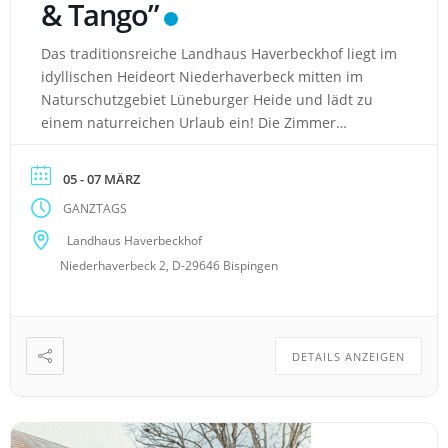
& Tango”
Das traditionsreiche Landhaus Haverbeckhof liegt im
idyllischen Heideort Niederhaverbeck mitten im
Naturschutzgebiet Lüneburger Heide und lädt zu
einem naturreichen Urlaub ein! Die Zimmer
verteilen sich auf vier, teilweise reetgedeckte Häuser
des historischen Hofensembles. Hotel: direkt im
05 - 07 MÄRZ
Herzen des Naturparks in der Lüneburger Heide
GANZTAGS
gelegen, 7 km von der A7 entfernt gut
ausgeschilderte Rad- und Wanderwege […]
Landhaus Haverbeckhof
Niederhaverbeck 2, D-29646 Bispingen
DETAILS ANZEIGEN
 Juschka Tanzreisen