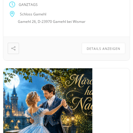
GANZTAGS
Schlosspark Gutshauszimmer sind Gutshauszimmer
Superior (Suiten) bieten ausreichend […]
Schloss Gamehl
Gamehl 26, D-23970 Gamehl bei Wismar
DETAILS ANZEIGEN