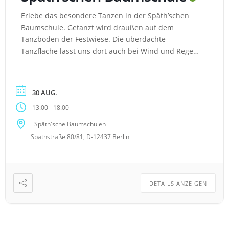
Erlebe das besondere Tanzen in der Späth’schen
Baumschule. Getanzt wird draußen auf dem
Tanzboden der Festwiese. Die überdachte
Tanzfläche lässt uns dort auch bei Wind und Regen
das Tanzbein schwingen. Je nach Jahreszeit säumen
verschiedene Blühpflanzen oder Kürbisse die
Tanzfläche. Das macht es zu einem wunderschönen
30 AUG.
Ambiente, auch zum Sitzen in den Tanzpausen. Die
-
13:00
18:00
anliegende Bar […]
Späth'sche Baumschulen
Späthstraße 80/81, D-12437 Berlin
DETAILS ANZEIGEN