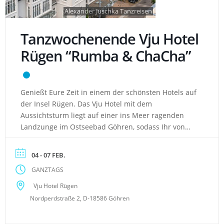
Alexander Juschka Tanzreisen
Tanzwochenende Vju Hotel
Rügen “Rumba & ChaCha”
Genießt Eure Zeit in einem der schönsten Hotels auf
der Insel Rügen. Das Vju Hotel mit dem
Aussichtsturm liegt auf einer ins Meer ragenden
Landzunge im Ostseebad Göhren, sodass Ihr von
fast allen Zimmern einen überwältigenden Blick auf
die Insel und das Meer habt. Hotel: im wunderbaren
04 - 07 FEB.
Ostseebad Göhren gelegen zum Ostseebad Baabe,
GANZTAGS
Sellin und Binz gelangt […]
Vju Hotel Rügen
Nordperdstraße 2, D-18586 Göhren