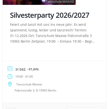
Tanzschule MAXIXE
Silvesterparty 2026/2027
Feiert und tanzt mit uns ins neue Jahr. Es wird
spannend, lustig, lecker und tanzreich! Termin:
31.12.2026 Ort: Tanzschule Maxixe Fidicinstraße 3
10965 Berlin Zeitplan: 19:00 – Einlass 19:30 – Beginn
Preise: 75,00€ | pro Person Was ist inklusive:
Fingerfood Buffet, Show Act, Mitternachtssnack und
Tanzen bis 02:00 Uhr Jetzt buchen!* *externer Link!
- 01 JAN.
31 DEZ.
-
19:00
01:00
Tanzschule Maxixe
Fidicinstraße 3, D-10965 Berlin