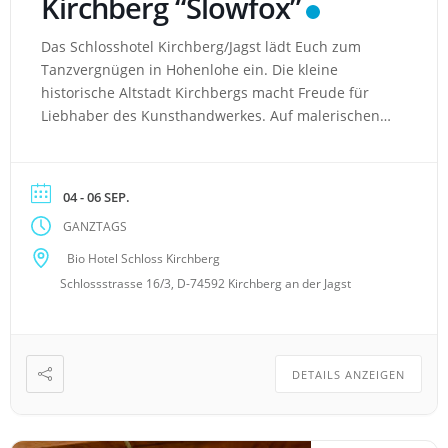
Kirchberg “Slowfox”
Das Schlosshotel Kirchberg/Jagst lädt Euch zum
Tanzvergnügen in Hohenlohe ein. Die kleine
historische Altstadt Kirchbergs macht Freude für
Liebhaber des Kunsthandwerkes. Auf malerischen
Wegen entlang der Jagst kann man die Natur
genießen. Hotel: perfekte Lage mit Blick auf das Tal
an der Jagst inmitten der historischen Altstadt
04 - 06 SEP.
einzigartiges Biohotel, welches keine
GANZTAGS
umweltbelastenden Materialen verwendet Bioküche,
[…]
Bio Hotel Schloss Kirchberg
Schlossstrasse 16/3, D-74592 Kirchberg an der Jagst
DETAILS ANZEIGEN