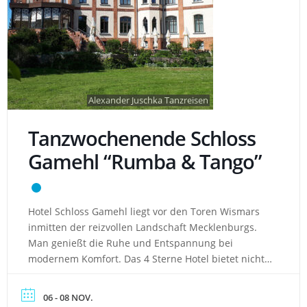
Alexander Juschka Tanzreisen
Tanzwochenende Schloss
Gamehl “Rumba & Tango”
Hotel Schloss Gamehl liegt vor den Toren Wismars
inmitten der reizvollen Landschaft Mecklenburgs.
Man genießt die Ruhe und Entspannung bei
modernem Komfort. Das 4 Sterne Hotel bietet nicht
nur ein einzigartiges Flair, sondern auch eine
malerische Umgebung. Hotel: ca. 10 Kilometer von
06 - 08 NOV.
Wismar entfernt gelegen großzügiger herrlicher