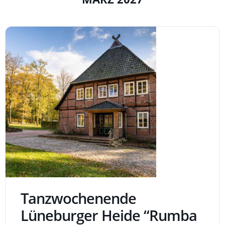
 Juschka Tanzreisen
Tanzwochenende
Lüneburger Heide “Rumba