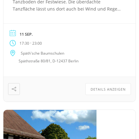
Tanzboden der Festwiese. Die überdachte
Tanzfläche lässt uns dort auch bei Wind und Regen
das Tanzbein schwingen. Je nach Jahreszeit säumen
verschiedene Blühpflanzen oder Kürbisse die
Tanzfläche. Das macht es zu einem wunderschönen
11 SEP.
Ambiente, auch zum Sitzen in den Tanzpausen. Die
-
17:30
23:00
anliegende Bar […]
Späth'sche Baumschulen
Späthstraße 80/81, D-12437 Berlin
DETAILS ANZEIGEN