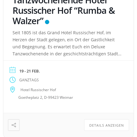
Russischer Hof “Rumba &
Walzer”
Seit 1805 ist das Grand Hotel Russischer Hof, im
Herzen der Stadt gelegen, ein Ort der Gastlichkeit
und Begegnung. Es erwartet Euch ein Deluxe
Tanzwochenende in der geschichtsträchtigen Stadt
Weimar. Schlemmen wie die Fürsten, tanzen wie die
Boheme und träumen wie die Dichter und Denker!
19 - 21 FEB.
Hotel: zentral gelegen am Goetheplatz 125 Zimmer
GANZTAGS
und Suiten modern […]
Hotel Russischer Hof
Goetheplatz 2, D-99423 Weimar
DETAILS ANZEIGEN