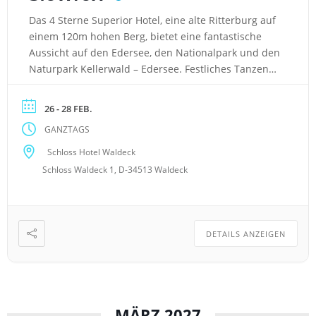
Das 4 Sterne Superior Hotel, eine alte Ritterburg auf
einem 120m hohen Berg, bietet eine fantastische
Aussicht auf den Edersee, den Nationalpark und den
Naturpark Kellerwald – Edersee. Festliches Tanzen
ist uns in dem wunderbaren Rittersaal gegönnt!
Hotel: Berghotel am Ort Waldeck auf einer Anhöhe
26 - 28 FEB.
mit Rundumblick auf den Edersee gelegen Komfort –
GANZTAGS
Land, Komfort […]
Schloss Hotel Waldeck
Schloss Waldeck 1, D-34513 Waldeck
DETAILS ANZEIGEN
MÄRZ 2027