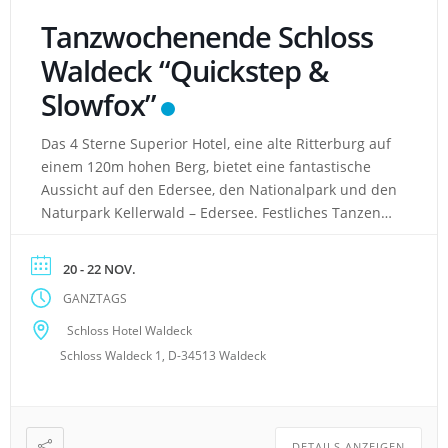
Tanzwochenende Schloss
Waldeck “Quickstep &
Slowfox”
Das 4 Sterne Superior Hotel, eine alte Ritterburg auf
einem 120m hohen Berg, bietet eine fantastische
Aussicht auf den Edersee, den Nationalpark und den
Naturpark Kellerwald – Edersee. Festliches Tanzen
ist uns in dem wunderbaren Rittersaal gegönnt!
Hotel: Berghotel am Ort Waldeck auf einer Anhöhe
20 - 22 NOV.
mit Rundumblick auf den Edersee gelegen Komfort –
GANZTAGS
Land, Komfort […]
Schloss Hotel Waldeck
Schloss Waldeck 1, D-34513 Waldeck
DETAILS ANZEIGEN