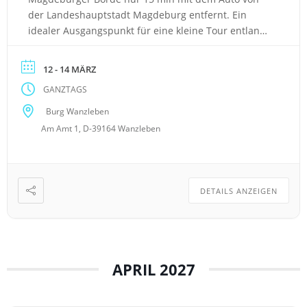
der Landeshauptstadt Magdeburg entfernt. Ein
idealer Ausgangspunkt für eine kleine Tour entlang
der Straße der Romanik. Hotel: 15 km von
Magdeburg entfernt gelegen Naturpark und
12 - 14 MÄRZ
weitläufiger mit Pflastersteinen belegter historischer
GANZTAGS
Innenhof Gebäudeensemble mit verschiedenen
Tagungs- und Tanzmöglichkeiten großzügige
Burg Wanzleben
Standardzimmer, […]
Am Amt 1, D-39164 Wanzleben
DETAILS ANZEIGEN
APRIL 2027
 Juschka Tanzreisen