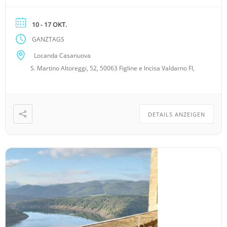
inmitten von Olivenbäumen und Weinreben ca. 50
km südlich von Florenz gelegen 10 Doppelzimmer
10 - 17 OKT.
und zwei Suiten im rustikalen Landhausstil
GANZTAGS
vorhanden uriges gemütliches […]
Locanda Casanuova
S. Martino Altoreggi, 52, 50063 Figline e Incisa Valdarno FI,
DETAILS ANZEIGEN