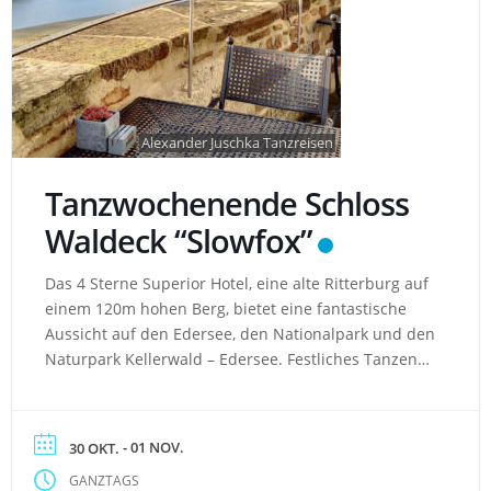
Alexander Juschka Tanzreisen
Tanzwochenende Schloss
Waldeck “Slowfox”
Das 4 Sterne Superior Hotel, eine alte Ritterburg auf
einem 120m hohen Berg, bietet eine fantastische
Aussicht auf den Edersee, den Nationalpark und den
Naturpark Kellerwald – Edersee. Festliches Tanzen
ist uns in dem wunderbaren Rittersaal gegönnt!
Hotel: Berghotel am Ort Waldeck auf einer Anhöhe
mit Rundumblick auf den Edersee gelegen Komfort –
- 01 NOV.
30 OKT.
Land, Komfort […]
GANZTAGS