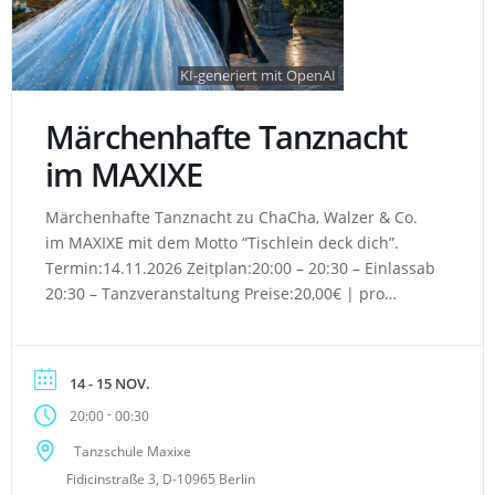
KI-generiert mit OpenAI
Märchenhafte Tanznacht
im MAXIXE
Märchenhafte Tanznacht zu ChaCha, Walzer & Co.
im MAXIXE mit dem Motto “Tischlein deck dich”.
Termin:14.11.2026 Zeitplan:20:00 – 20:30 – Einlassab
20:30 – Tanzveranstaltung Preise:20,00€ | pro
Person Getränkegutschein:Ihr erhaltet vor Ort ein
Getränkegutschein im Wert von 5€, wenn ihr in
märchenhafter Verkleidung erscheint. Jetzt buchen!*
14 - 15 NOV.
*externer Link!
-
20:00
00:30
Tanzschule Maxixe
Fidicinstraße 3, D-10965 Berlin