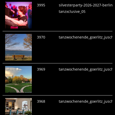
3995
silvesterparty-2026-2027-berlin
tanzxclusive_05
3970
tanzwochenende_goerlitz_juschk
3969
tanzwochenende_goerlitz_juschk
3968
tanzwochenende_goerlitz_juschk