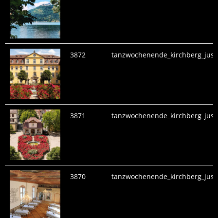
3872
tanzwochenende_kirchberg_jusc
3871
tanzwochenende_kirchberg_jusc
3870
tanzwochenende_kirchberg_jusc