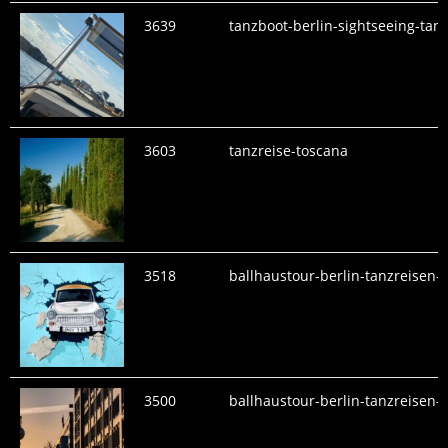
3639
tanzboot-berlin-sightseeing-tan
3603
tanzreise-toscana
3518
ballhaustour-berlin-tanzreisen-i
3500
ballhaustour-berlin-tanzreisen-i