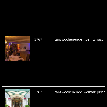
3767
tanzwochenende_goerlitz_juschk
3762
tanzwochenende_weimar_juschka