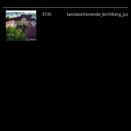
3735
tanzwochenende_kirchberg_jusc