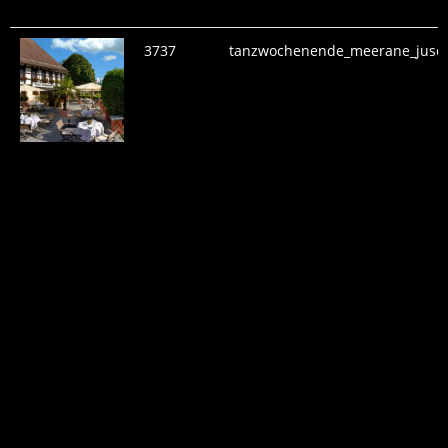
3737
tanzwochenende_meerane_juschk