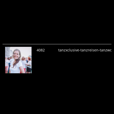
4082
tanzxclusive-tanzreisen-tanzwo