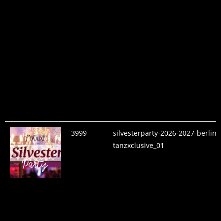
3999
silvesterparty-2026-2027-berlin
tanzxclusive_01