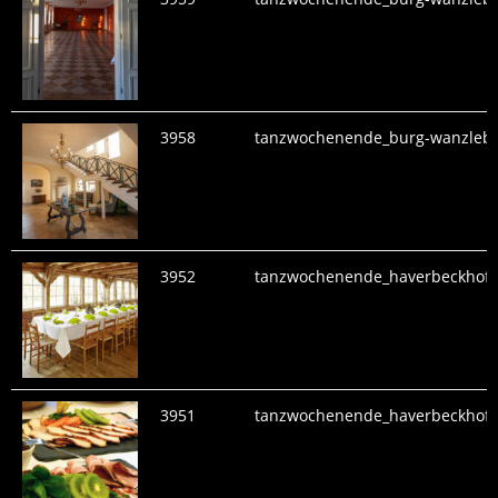
3958
tanzwochenende_burg-wanzleben
3952
tanzwochenende_haverbeckhof_j
3951
tanzwochenende_haverbeckhof_j