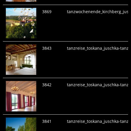
3869
tanzwochenende_kirchberg_jusc
3843
tanzreise_toskana_juschka-tanzx
3842
tanzreise_toskana_juschka-tanzx
3841
tanzreise_toskana_juschka-tanzx